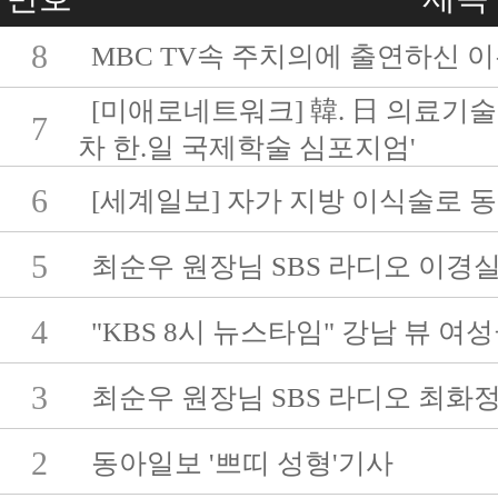
8
MBC TV속 주치의에 출연하신 
[미애로네트워크] 韓. 日 의료기술
7
차 한.일 국제학술 심포지엄'
6
[세계일보] 자가 지방 이식술로 동
5
최순우 원장님 SBS 라디오 이경
4
"KBS 8시 뉴스타임" 강남 뷰 
3
최순우 원장님 SBS 라디오 최화
2
동아일보 '쁘띠 성형'기사