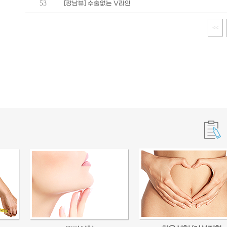
53
[강남뷰] 수술없는 V라인