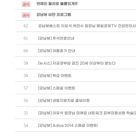
연예인 필러로 볼륨있게!!!
강남뷰 비만 프로그램
62
강남뷰베스트 이유석,박민수 원장님 매일경제TV 건강한의사 
61
[강남뷰] 추석연휴안내
60
[강남뷰] 여름휴가 안내
59
[뉴시스] 자궁경부암 검진 20세 이상부터 받는다
58
[강남뷰] 목요 이벤트
57
[강남뷰] 스페셜 이벤트
56
[강남뷰] 냉동지방치료 쿨쉐이핑
55
[강남뷰] 이유석 원장님 미애로 네트워크 피부미용성형 학술
54
[강남뷰] Adios 2014 스페셜 이벤트!