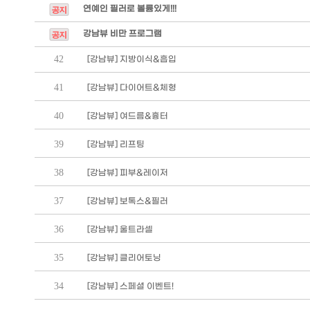
연예인 필러로 볼륨있게!!!
강남뷰 비만 프로그램
42
[강남뷰] 지방이식&흡입
41
[강남뷰] 다이어트&체형
40
[강남뷰] 여드름&흉터
39
[강남뷰] 리프팅
38
[강남뷰] 피부&레이저
37
[강남뷰] 보톡스&필러
36
[강남뷰] 울트라셀
35
[강남뷰] 클리어토닝
34
[강남뷰] 스페셜 이벤트!